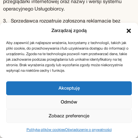
przeglądarki internetowej oraz nazwy i wersji systemu
operacyjnego Usługobiorcy.
3. Sprzedawca rozpatruje zgłoszoną reklamację bez
zbędnej zwłoki, nie później jednak niż w terminie 14 dni od
Zarządzaj zgodą
daty jej prawidłowego złożenia przez Klienta, informując
Klienta o sposobie załatwienia reklamacji.
Aby zapewnić jak najlepsze wrażenia, korzystamy z technologii, takich jak
pliki cookie, do przechowywania i/lub uzyskiwania dostępu do informacji o
urządzeniu. Zgoda na te technologie pozwoli nam przetwarzać dane, takie
§ 10 ODSTĄPIENIE OD UMOWY
jak zachowanie podczas przeglądania lub unikalne identyfikatory na tej
stronie. Brak wyrażenia zgody lub wycofanie zgody może niekorzystnie
1. Klient będący jednocześnie
wpłynąć na niektóre cechy i funkcje.
Konsumentem/Przedsiębiorcą na prawach Konsumenta,
który zawarł Umowę Sprzedaży na odległość, może od niej
Akceptuję
odstąpić bez podania przyczyny, w terminie 14 dni od dnia
doręczenia mu zamówionego Towaru. Do zachowania
Odmów
terminu wystarczy wysłanie oświadczenia o odstąpieniu od
umowy przed upływem ww. terminu, dowolnym kanałem
Zobacz preferencje
porozumiewania się na odległość, m.in.: wiadomością e-
mail, na adres:
kontakt@sukcesje.pl
; w formie pisemnej, na
Polityka plików cookies
Oświadczenie o prywatności
adres: ul. Anzelma Kubita 151, 38-455 Głowienka.