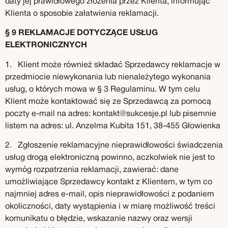
daty jej prawidłowego złożenia przez Klienta, informując
Klienta o sposobie załatwienia reklamacji.
§ 9 REKLAMACJE DOTYCZĄCE USŁUG
ELEKTRONICZNYCH
1. Klient może również składać Sprzedawcy reklamacje w
przedmiocie niewykonania lub nienależytego wykonania
usług, o których mowa w § 3 Regulaminu. W tym celu
Klient może kontaktować się ze Sprzedawcą za pomocą
poczty e-mail na adres:
kontakt@sukcesje.pl
lub pisemnie
listem na adres: ul. Anzelma Kubita 151, 38-455 Głowienka
2. Zgłoszenie reklamacyjne nieprawidłowości świadczenia
usług drogą elektroniczną powinno, aczkolwiek nie jest to
wymóg rozpatrzenia reklamacji, zawierać: dane
umożliwiające Sprzedawcy kontakt z Klientem, w tym co
najmniej adres e-mail, opis nieprawidłowości z podaniem
okoliczności, daty wystąpienia i w miarę możliwość treści
komunikatu o błędzie, wskazanie nazwy oraz wersji