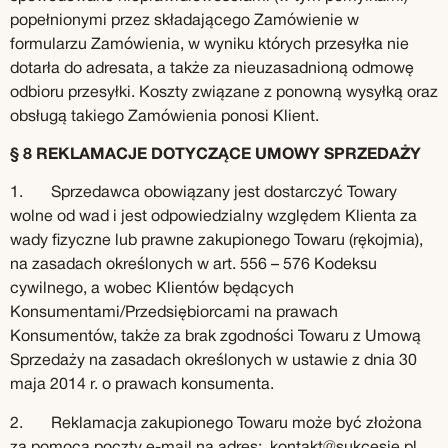
popełnionymi przez składającego Zamówienie w
formularzu Zamówienia, w wyniku których przesyłka nie
dotarła do adresata, a także za nieuzasadnioną odmowę
odbioru przesyłki. Koszty związane z ponowną wysyłką oraz
obsługą takiego Zamówienia ponosi Klient.
§ 8 REKLAMACJE DOTYCZĄCE UMOWY SPRZEDAŻY
1. Sprzedawca obowiązany jest dostarczyć Towary
wolne od wad i jest odpowiedzialny względem Klienta za
wady fizyczne lub prawne zakupionego Towaru (rękojmia),
na zasadach określonych w art. 556 – 576 Kodeksu
cywilnego, a wobec Klientów będących
Konsumentami/Przedsiębiorcami na prawach
Konsumentów, także za brak zgodności Towaru z Umową
Sprzedaży na zasadach określonych w ustawie z dnia 30
maja 2014 r. o prawach konsumenta.
2. Reklamacja zakupionego Towaru może być złożona
za pomocą poczty e-mail na adres:
kontakt@sukcesje.pl