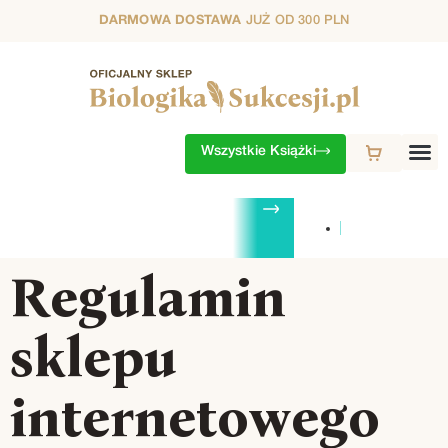
DARMOWA DOSTAWA
JUŻ OD 300 PLN
Wszystkie Książki
ZESTAWY
1. SEZON
2. SEZON
3. SEZON
4. SEZON
5. S
Regulamin
sklepu
internetowego