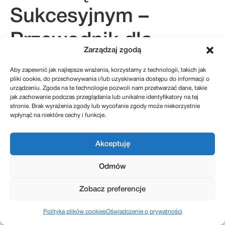
Sukcesyjnym –
Przewodnik dla
Zarządzaj zgodą
początkujących
Aby zapewnić jak najlepsze wrażenia, korzystamy z technologii, takich jak
pliki cookie, do przechowywania i/lub uzyskiwania dostępu do informacji o
urządzeniu. Zgoda na te technologie pozwoli nam przetwarzać dane, takie
jak zachowanie podczas przeglądania lub unikalne identyfikatory na tej
stronie. Brak wyrażenia zgody lub wycofanie zgody może niekorzystnie
kontakt@sukcesje.pl
wpłynąć na niektóre cechy i funkcje.
REGULAMIN SKLEPU
POLITYKA PRYWATNOŚCI
ZWROTY I REKLAMACJE
POLITYKA PLIKÓW COOKIES (EU)
Akceptuję
Odmów
Realizacja: Kreatywnybrand.pl
Zobacz preferencje
Polityka plików cookies
Oświadczenie o prywatności