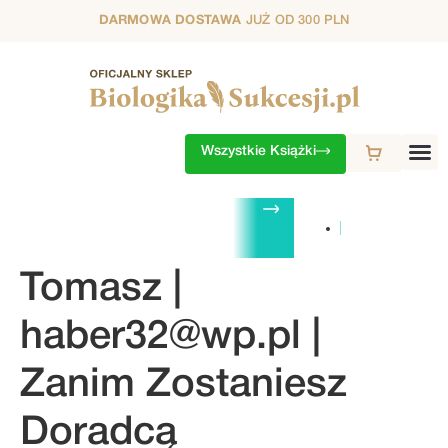
DARMOWA DOSTAWA
JUŻ OD 300 PLN
Wszystkie Książki
ZESTAWY
1. SEZON
2. SEZON
3. SEZON
4. SEZON
5. S
Tomasz |
haber32@wp.pl
|
Zanim Zostaniesz
Doradcą