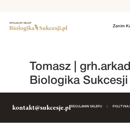
Zanim K
1. SEZON
2. SEZON
3. SEZON
4. SEZO
Tomasz |
grh.arka
Biologika Sukcesj
kontakt@sukcesje.pl
REGULAMIN SKLEPU
POLITYKA