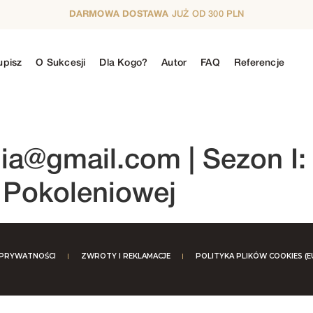
DARMOWA DOSTAWA
JUŻ OD 300 PLN
upisz
O Sukcesji
Dla Kogo?
Autor
FAQ
Referencje
N
5. SEZON
6. SEZON
7. SEZON
8. SE
dia@gmail.com
| Sezon I
i Pokoleniowej
 PRYWATNOŚCI
ZWROTY I REKLAMACJE
POLITYKA PLIKÓW COOKIES (E