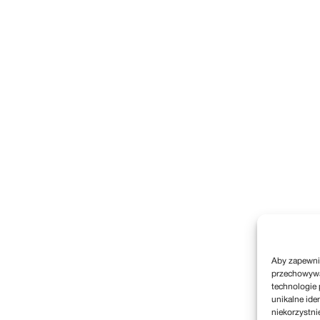
Aby zapewnić
przechowywan
technologie 
unikalne ide
niekorzystni