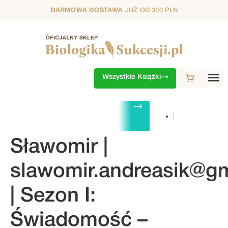
DARMOWA DOSTAWA
JUŻ OD 300 PLN
Wszystkie Książki
ZESTAWY
1. SEZON
2. SEZON
3. SEZON
4. SEZON
5. S
Sławomir |
slawomir.andreasik@g
| Sezon I:
Świadomość –