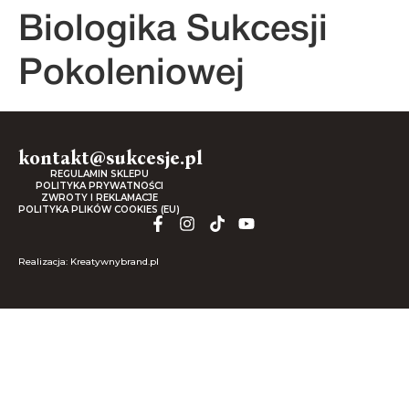
Biologika Sukcesji
Pokoleniowej
kontakt@sukcesje.pl
REGULAMIN SKLEPU
POLITYKA PRYWATNOŚCI
ZWROTY I REKLAMACJE
POLITYKA PLIKÓW COOKIES (EU)
Realizacja: Kreatywnybrand.pl