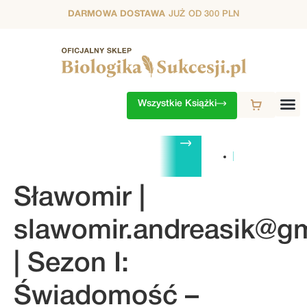
DARMOWA DOSTAWA
JUŻ OD 300 PLN
Wszystkie Książki
ZESTAWY
1. SEZON
2. SEZON
3. SEZON
4. SEZON
5. S
Sławomir |
slawomir.andreasik@g
| Sezon I:
Świadomość –