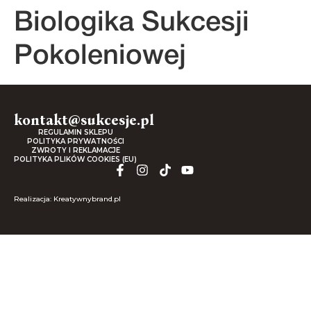
Biologika Sukcesji
Pokoleniowej
kontakt@sukcesje.pl
REGULAMIN SKLEPU
POLITYKA PRYWATNOŚCI
ZWROTY I REKLAMACJE
POLITYKA PLIKÓW COOKIES (EU)
Realizacja: Kreatywnybrand.pl