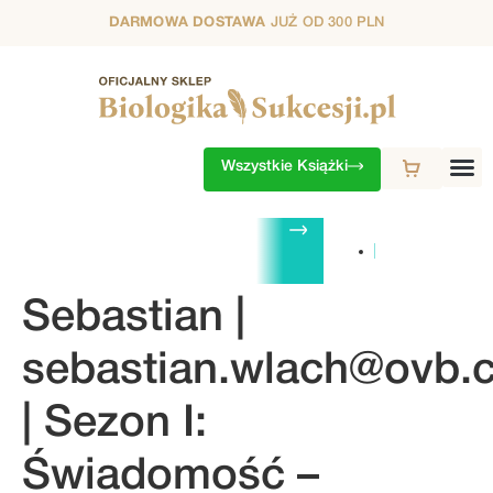
DARMOWA DOSTAWA
JUŻ OD 300 PLN
Wszystkie Książki
ZESTAWY
1. SEZON
2. SEZON
3. SEZON
4. SEZON
5. S
Sebastian |
sebastian.wlach@ovb.
| Sezon I:
Świadomość –