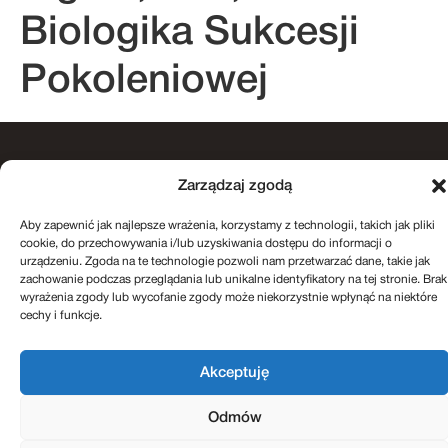
Biologika Sukcesji
Pokoleniowej
kontakt@sukcesje.pl
Zarządzaj zgodą
REGULAMIN SKLEPU
POLITYKA PRYWATNOŚCI
ZWROTY I REKLAMACJE
Aby zapewnić jak najlepsze wrażenia, korzystamy z technologii, takich jak pliki
POLITYKA PLIKÓW COOKIES (EU)
cookie, do przechowywania i/lub uzyskiwania dostępu do informacji o
urządzeniu. Zgoda na te technologie pozwoli nam przetwarzać dane, takie jak
zachowanie podczas przeglądania lub unikalne identyfikatory na tej stronie. Brak
Realizacja: Kreatywnybrand.pl
wyrażenia zgody lub wycofanie zgody może niekorzystnie wpłynąć na niektóre
cechy i funkcje.
Akceptuję
Odmów