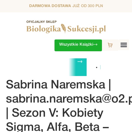
DARMOWA DOSTAWA
JUŻ OD 300 PLN
Wszystkie Książki
ZESTAWY
1. SEZON
2. SEZON
3. SEZON
4. SEZON
5. S
Sabrina Naremska |
sabrina.naremska@o2.
| Sezon V: Kobiety
Sigma, Alfa, Beta –