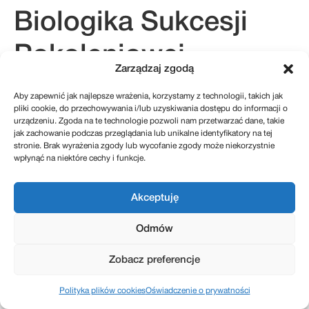
Biologika Sukcesji
Pokoleniowej
Zarządzaj zgodą
Aby zapewnić jak najlepsze wrażenia, korzystamy z technologii, takich jak
pliki cookie, do przechowywania i/lub uzyskiwania dostępu do informacji o
kontakt@sukcesje.pl
urządzeniu. Zgoda na te technologie pozwoli nam przetwarzać dane, takie
REGULAMIN SKLEPU
jak zachowanie podczas przeglądania lub unikalne identyfikatory na tej
POLITYKA PRYWATNOŚCI
stronie. Brak wyrażenia zgody lub wycofanie zgody może niekorzystnie
ZWROTY I REKLAMACJE
POLITYKA PLIKÓW COOKIES (EU)
wpłynąć na niektóre cechy i funkcje.
Akceptuję
Realizacja: Kreatywnybrand.pl
Odmów
Zobacz preferencje
Polityka plików cookies
Oświadczenie o prywatności