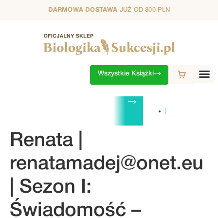
DARMOWA DOSTAWA
JUŻ OD 300 PLN
Wszystkie Książki
ZESTAWY
1. SEZON
2. SEZON
3. SEZON
4. SEZON
5. S
Renata |
renatamadej@onet.eu
| Sezon I:
Świadomość –