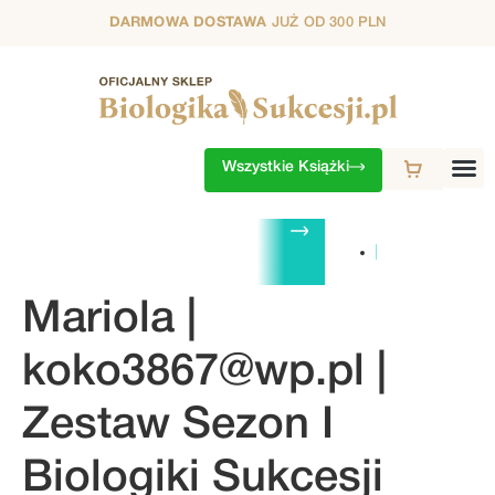
DARMOWA DOSTAWA
JUŻ OD 300 PLN
Wszystkie Książki
ZESTAWY
1. SEZON
2. SEZON
3. SEZON
4. SEZON
5. S
Mariola |
koko3867@wp.pl
|
Zestaw Sezon I
Biologiki Sukcesji