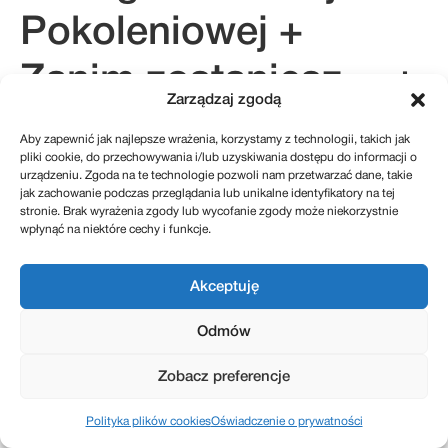
Pokoleniowej +
Zanim zostaniesz… +
Zarządzaj zgodą
Przewodnik
Aby zapewnić jak najlepsze wrażenia, korzystamy z technologii, takich jak
pliki cookie, do przechowywania i/lub uzyskiwania dostępu do informacji o
Sukcesyjny 2.0.
urządzeniu. Zgoda na te technologie pozwoli nam przetwarzać dane, takie
jak zachowanie podczas przeglądania lub unikalne identyfikatory na tej
stronie. Brak wyrażenia zgody lub wycofanie zgody może niekorzystnie
wpłynąć na niektóre cechy i funkcje.
kontakt@sukcesje.pl
Akceptuję
REGULAMIN SKLEPU
POLITYKA PRYWATNOŚCI
ZWROTY I REKLAMACJE
POLITYKA PLIKÓW COOKIES (EU)
Odmów
Zobacz preferencje
Realizacja: Kreatywnybrand.pl
Polityka plików cookies
Oświadczenie o prywatności