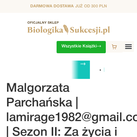
DARMOWA DOSTAWA
JUŻ OD 300 PLN
Wszystkie Książki
ZESTAWY
1. SEZON
2. SEZON
3. SEZON
4. SEZON
5. S
Malgorzata
Parchańska |
lamirage1982@gmail.
| Sezon II: Za życia i