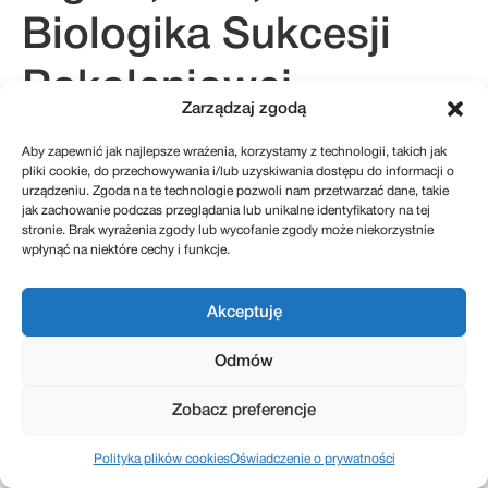
Biologika Sukcesji
Pokoleniowej
Zarządzaj zgodą
Aby zapewnić jak najlepsze wrażenia, korzystamy z technologii, takich jak
pliki cookie, do przechowywania i/lub uzyskiwania dostępu do informacji o
kontakt@sukcesje.pl
urządzeniu. Zgoda na te technologie pozwoli nam przetwarzać dane, takie
REGULAMIN SKLEPU
jak zachowanie podczas przeglądania lub unikalne identyfikatory na tej
POLITYKA PRYWATNOŚCI
stronie. Brak wyrażenia zgody lub wycofanie zgody może niekorzystnie
ZWROTY I REKLAMACJE
POLITYKA PLIKÓW COOKIES (EU)
wpłynąć na niektóre cechy i funkcje.
Akceptuję
Realizacja: Kreatywnybrand.pl
Odmów
Zobacz preferencje
Polityka plików cookies
Oświadczenie o prywatności