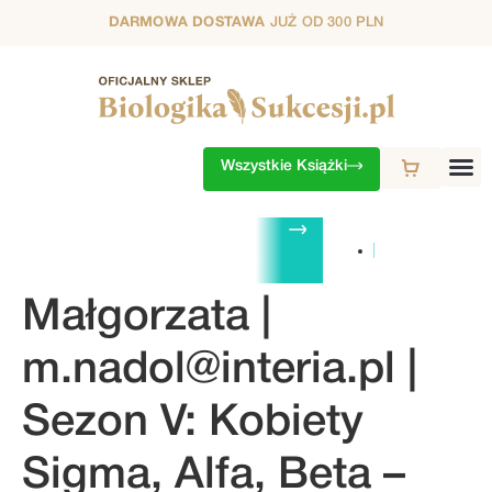
DARMOWA DOSTAWA
JUŻ OD 300 PLN
Wszystkie Książki
ZESTAWY
1. SEZON
2. SEZON
3. SEZON
4. SEZON
5. S
Małgorzata |
m.nadol@interia.pl
|
Sezon V: Kobiety
Sigma, Alfa, Beta –