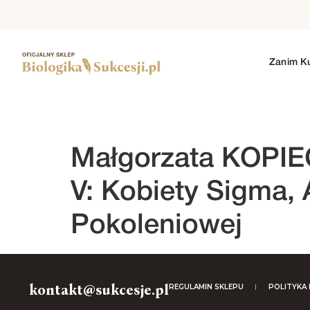
Zanim K
1. SEZON
2. SEZON
3. SEZON
4. SEZO
Małgorzata KOPIE
V: Kobiety Sigma, 
Pokoleniowej
kontakt@sukcesje.pl
REGULAMIN SKLEPU
POLITYKA