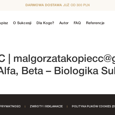
DARMOWA DOSTAWA
JUŻ OD 300 PLN
upisz
O Sukcesji
Dla Kogo?
Autor
FAQ
Referencje
N
5. SEZON
6. SEZON
7. SEZON
8. SE
C |
malgorzatakopiecc@
Alfa, Beta – Biologika Su
 PRYWATNOŚCI
ZWROTY I REKLAMACJE
POLITYKA PLIKÓW COOKIES (E