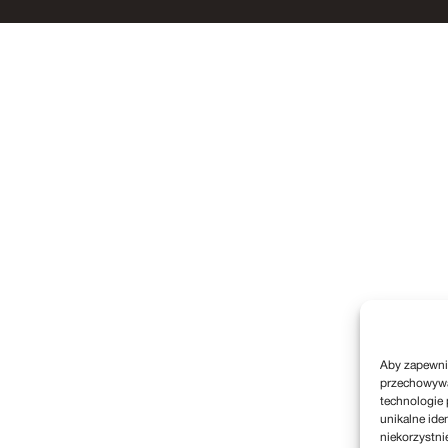
Aby zapewnić
przechowywan
technologie 
unikalne ide
niekorzystni