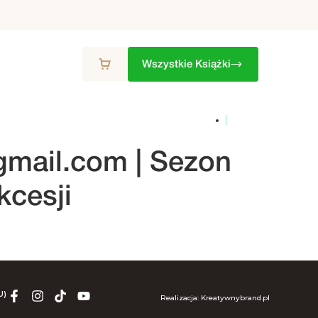
Wszystkie Książki
ZON
9. SEZON
10. SEZON
ZESTAWY
gmail.com
| Sezon
kcesji
U)
Realizacja: Kreatywnybrand.pl