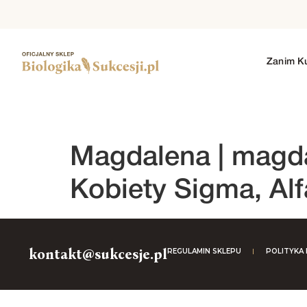
Zanim K
1. SEZON
2. SEZON
3. SEZON
4. SEZO
Magdalena |
magda
Kobiety Sigma, Alf
kontakt@sukcesje.pl
REGULAMIN SKLEPU
POLITYKA