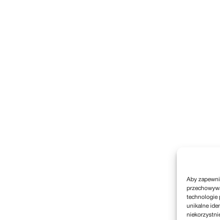
Aby zapewnić
przechowywan
technologie 
unikalne ide
niekorzystni