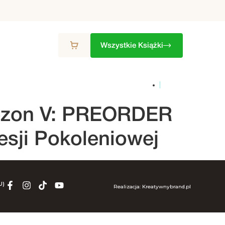
Wszystkie Książki
ZON
9. SEZON
10. SEZON
ZESTAWY
ezon V: PREORDER
esji Pokoleniowej
U)
Realizacja: Kreatywnybrand.pl