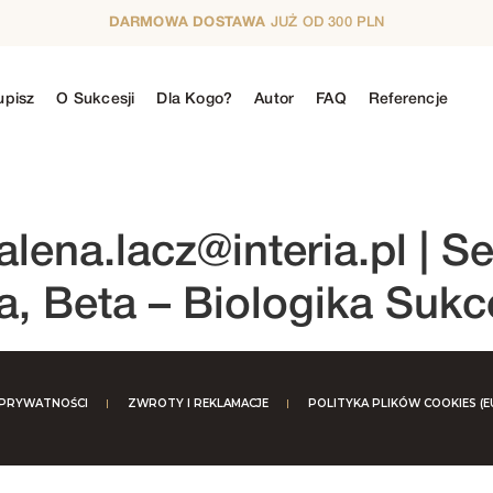
DARMOWA DOSTAWA
JUŻ OD 300 PLN
upisz
O Sukcesji
Dla Kogo?
Autor
FAQ
Referencje
N
5. SEZON
6. SEZON
7. SEZON
8. SE
lena.lacz@interia.pl
| S
a, Beta – Biologika Sukc
 PRYWATNOŚCI
ZWROTY I REKLAMACJE
POLITYKA PLIKÓW COOKIES (E