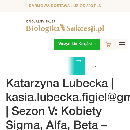
DARMOWA DOSTAWA
JUŻ OD 300 PLN
Wszystkie Książki
ZESTAWY
1. SEZON
2. SEZON
3. SEZON
4. SEZON
5. S
Katarzyna Lubecka |
kasia.lubecka.figiel@g
| Sezon V: Kobiety
Sigma, Alfa, Beta –