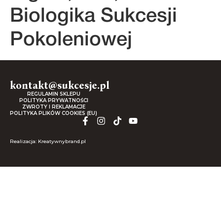
Biologika Sukcesji
Pokoleniowej
kontakt@sukcesje.pl
REGULAMIN SKLEPU
POLITYKA PRYWATNOŚCI
ZWROTY I REKLAMACJE
POLITYKA PLIKÓW COOKIES (EU)
Realizacja: Kreatywnybrand.pl