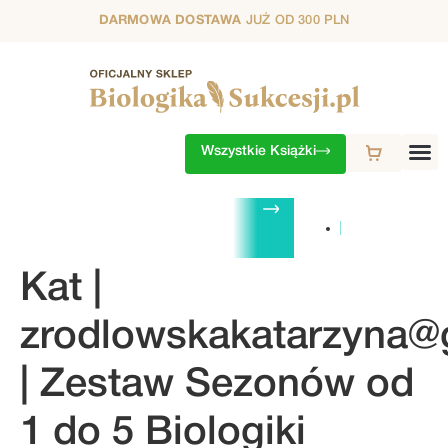
DARMOWA DOSTAWA
JUŻ OD 300 PLN
Wszystkie Książki
ZESTAWY
1. SEZON
2. SEZON
3. SEZON
4. SEZON
5. S
Kat |
zrodlowskakatarzyna@
| Zestaw Sezonów od
1 do 5 Biologiki