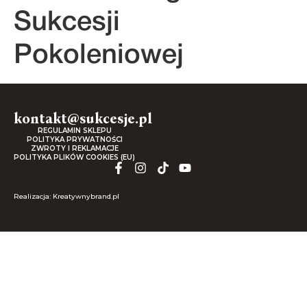
Sukcesji
Pokoleniowej
kontakt@sukcesje.pl
REGULAMIN SKLEPU
POLITYKA PRYWATNOŚCI
ZWROTY I REKLAMACJE
POLITYKA PLIKÓW COOKIES (EU)
Realizacja: Kreatywnybrand.pl