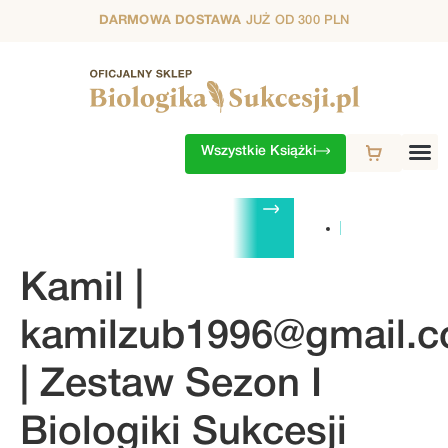
DARMOWA DOSTAWA
JUŻ OD 300 PLN
Wszystkie Książki
ZESTAWY
1. SEZON
2. SEZON
3. SEZON
4. SEZON
5. S
Kamil |
kamilzub1996@gmail.
| Zestaw Sezon I
Biologiki Sukcesji