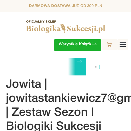
DARMOWA DOSTAWA
JUŻ OD 300 PLN
Wszystkie Książki
ZESTAWY
1. SEZON
2. SEZON
3. SEZON
4. SEZON
5. S
Jowita |
jowitastankiewicz7@g
| Zestaw Sezon I
Biologiki Sukcesji