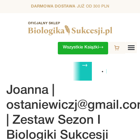
DARMOWA DOSTAWA
JUŻ OD 300 PLN
Wszystkie Książki
ZESTAWY
1. SEZON
2. SEZON
3. SEZON
4. SEZON
5. S
Joanna |
ostaniewiczj@gmail.c
| Zestaw Sezon I
Biologiki Sukcesji