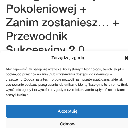
Pokoleniowej +
Zanim zostaniesz… +
Przewodnik
Sukcesyjny 2.0.
Zarządzaj zgodą
Aby zapewnić jak najlepsze wrażenia, korzystamy z technologii, takich jak pliki
cookie, do przechowywania i/lub uzyskiwania dostępu do informacji o
kontakt@sukcesje.pl
urządzeniu. Zgoda na te technologie pozwoli nam przetwarzać dane, takie jak
REGULAMIN SKLEPU
zachowanie podczas przeglądania lub unikalne identyfikatory na tej stronie. Brak
POLITYKA PRYWATNOŚCI
ZWROTY I REKLAMACJE
wyrażenia zgody lub wycofanie zgody może niekorzystnie wpłynąć na niektóre
POLITYKA PLIKÓW COOKIES (EU)
cechy i funkcje.
Realizacja: Kreatywnybrand.pl
Akceptuję
Odmów