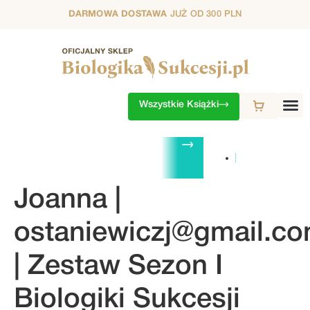
DARMOWA DOSTAWA
JUŻ OD 300 PLN
Wszystkie Książki
ZESTAWY
1. SEZON
2. SEZON
3. SEZON
4. SEZON
5. S
Joanna |
ostaniewiczj@gmail.c
| Zestaw Sezon I
Biologiki Sukcesji