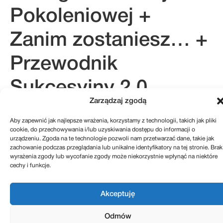
Pokoleniowej +
Zanim zostaniesz… +
Przewodnik
Sukcesyjny 2.0.
Zarządzaj zgodą
Aby zapewnić jak najlepsze wrażenia, korzystamy z technologii, takich jak pliki
cookie, do przechowywania i/lub uzyskiwania dostępu do informacji o
kontakt@sukcesje.pl
urządzeniu. Zgoda na te technologie pozwoli nam przetwarzać dane, takie jak
REGULAMIN SKLEPU
zachowanie podczas przeglądania lub unikalne identyfikatory na tej stronie. Brak
POLITYKA PRYWATNOŚCI
ZWROTY I REKLAMACJE
wyrażenia zgody lub wycofanie zgody może niekorzystnie wpłynąć na niektóre
POLITYKA PLIKÓW COOKIES (EU)
cechy i funkcje.
Realizacja: Kreatywnybrand.pl
Akceptuję
Odmów