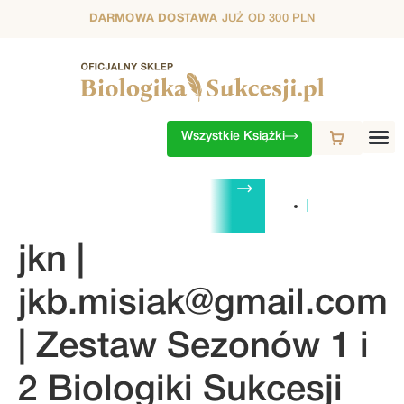
DARMOWA DOSTAWA
JUŻ OD 300 PLN
Wszystkie Książki
ZESTAWY
1. SEZON
2. SEZON
3. SEZON
4. SEZON
5. S
jkn |
jkb.misiak@gmail.com
| Zestaw Sezonów 1 i
2 Biologiki Sukcesji