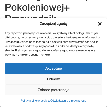
Pokoleniowej+
Przewodnik
Zarządzaj zgodą
Sukcesyjny 2.0
Aby zapewnić jak najlepsze wrażenia, korzystamy z technologii, takich jak
pliki cookie, do przechowywania i/lub uzyskiwania dostępu do informacji o
urządzeniu. Zgoda na te technologie pozwoli nam przetwarzać dane, takie
jak zachowanie podczas przeglądania lub unikalne identyfikatory na tej
stronie. Brak wyrażenia zgody lub wycofanie zgody może niekorzystnie
kontakt@sukcesje.pl
wpłynąć na niektóre cechy i funkcje.
REGULAMIN SKLEPU
POLITYKA PRYWATNOŚCI
ZWROTY I REKLAMACJE
POLITYKA PLIKÓW COOKIES (EU)
Akceptuję
Odmów
Realizacja: Kreatywnybrand.pl
Zobacz preferencje
Polityka plików cookies
Oświadczenie o prywatności