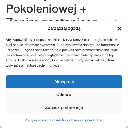
Pokoleniowej +
Zanim zostaniesz… +
Zarządzaj zgodą
Przewodnik
Aby zapewnić jak najlepsze wrażenia, korzystamy z technologii, takich jak
pliki cookie, do przechowywania i/lub uzyskiwania dostępu do informacji o
Sukcesyjny 2.0.
urządzeniu. Zgoda na te technologie pozwoli nam przetwarzać dane, takie
jak zachowanie podczas przeglądania lub unikalne identyfikatory na tej
stronie. Brak wyrażenia zgody lub wycofanie zgody może niekorzystnie
wpłynąć na niektóre cechy i funkcje.
kontakt@sukcesje.pl
Akceptuję
REGULAMIN SKLEPU
POLITYKA PRYWATNOŚCI
ZWROTY I REKLAMACJE
POLITYKA PLIKÓW COOKIES (EU)
Odmów
Zobacz preferencje
Realizacja: Kreatywnybrand.pl
Polityka plików cookies
Oświadczenie o prywatności