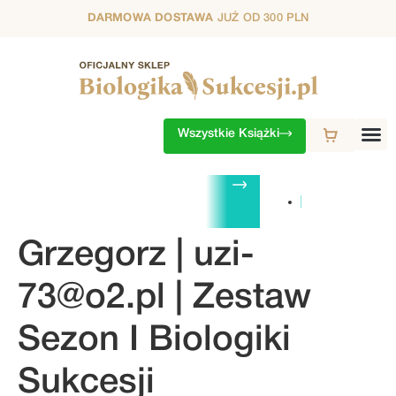
DARMOWA DOSTAWA
JUŻ OD 300 PLN
Wszystkie Książki
ZESTAWY
1. SEZON
2. SEZON
3. SEZON
4. SEZON
5. S
Grzegorz |
uzi-
73@o2.pl
| Zestaw
Sezon I Biologiki
Sukcesji