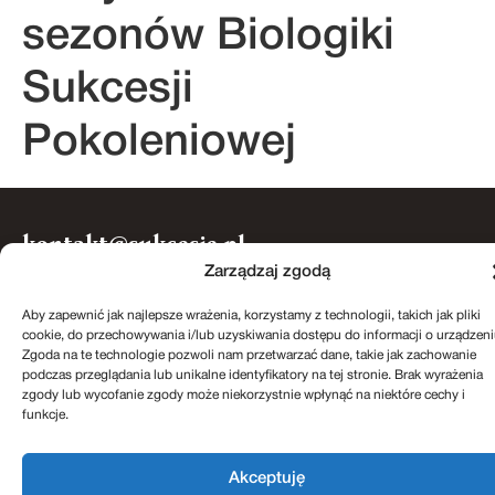
sezonów Biologiki
Sukcesji
Pokoleniowej
kontakt@sukcesje.pl
REGULAMIN SKLEPU
Zarządzaj zgodą
POLITYKA PRYWATNOŚCI
ZWROTY I REKLAMACJE
POLITYKA PLIKÓW COOKIES (EU)
Aby zapewnić jak najlepsze wrażenia, korzystamy z technologii, takich jak pliki
cookie, do przechowywania i/lub uzyskiwania dostępu do informacji o urządzeni
Zgoda na te technologie pozwoli nam przetwarzać dane, takie jak zachowanie
Realizacja: Kreatywnybrand.pl
podczas przeglądania lub unikalne identyfikatory na tej stronie. Brak wyrażenia
zgody lub wycofanie zgody może niekorzystnie wpłynąć na niektóre cechy i
funkcje.
Akceptuję