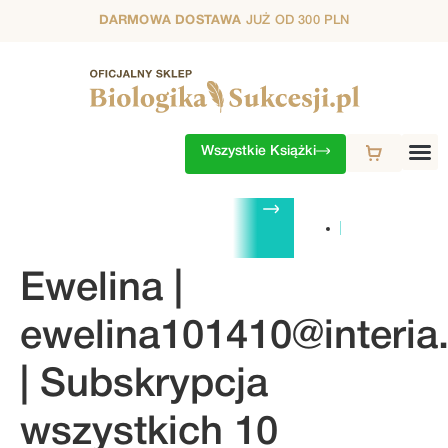
DARMOWA DOSTAWA
JUŻ OD 300 PLN
Wszystkie Książki
ZESTAWY
1. SEZON
2. SEZON
3. SEZON
4. SEZON
5. S
Ewelina |
ewelina101410@interia.
| Subskrypcja
wszystkich 10