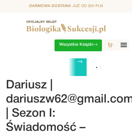
DARMOWA DOSTAWA
JUŻ OD 300 PLN
Wszystkie Książki
ZESTAWY
1. SEZON
2. SEZON
3. SEZON
4. SEZON
5. S
Dariusz |
dariuszw62@gmail.co
| Sezon I:
Świadomość –