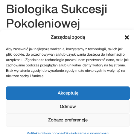
Biologika Sukcesji
Pokoleniowej
Zarządzaj zgodą
Aby zapewnić jak najlepsze wrażenia, korzystamy z technologii, takich jak
kontakt@sukcesje.pl
pliki cookie, do przechowywania i/lub uzyskiwania dostępu do informacji o
REGULAMIN SKLEPU
urządzeniu. Zgoda na te technologie pozwoli nam przetwarzać dane, takie jak
POLITYKA PRYWATNOŚCI
ZWROTY I REKLAMACJE
zachowanie podczas przeglądania lub unikalne identyfikatory na tej stronie.
POLITYKA PLIKÓW COOKIES (EU)
Brak wyrażenia zgody lub wycofanie zgody może niekorzystnie wpłynąć na
niektóre cechy i funkcje.
Realizacja: Kreatywnybrand.pl
Akceptuję
Odmów
Zobacz preferencje
Polityka plików cookies
Oświadczenie o prywatności