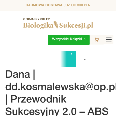
DARMOWA DOSTAWA
JUŻ OD 300 PLN
Wszystkie Książki
ZESTAWY
1. SEZON
2. SEZON
3. SEZON
4. SEZON
5. S
Dana |
dd.kosmalewska@op.p
| Przewodnik
Sukcesyjny 2.0 – ABS