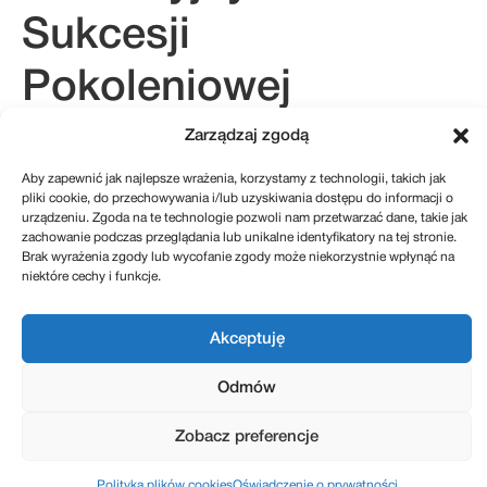
Sukcesji
Pokoleniowej
Zarządzaj zgodą
Aby zapewnić jak najlepsze wrażenia, korzystamy z technologii, takich jak
kontakt@sukcesje.pl
pliki cookie, do przechowywania i/lub uzyskiwania dostępu do informacji o
REGULAMIN SKLEPU
urządzeniu. Zgoda na te technologie pozwoli nam przetwarzać dane, takie jak
POLITYKA PRYWATNOŚCI
ZWROTY I REKLAMACJE
zachowanie podczas przeglądania lub unikalne identyfikatory na tej stronie.
POLITYKA PLIKÓW COOKIES (EU)
Brak wyrażenia zgody lub wycofanie zgody może niekorzystnie wpłynąć na
niektóre cechy i funkcje.
Realizacja: Kreatywnybrand.pl
Akceptuję
Odmów
Zobacz preferencje
Polityka plików cookies
Oświadczenie o prywatności