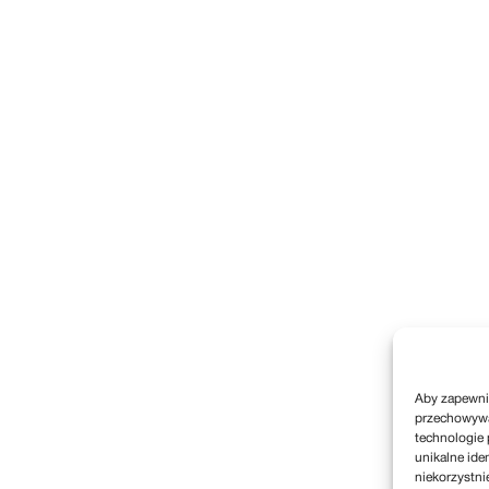
Aby zapewnić
przechowywan
technologie 
unikalne ide
niekorzystni