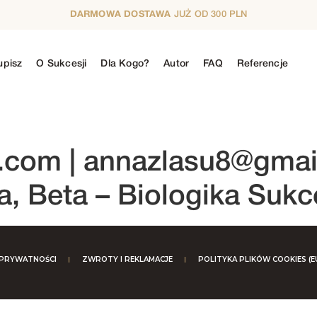
DARMOWA DOSTAWA
JUŻ OD 300 PLN
upisz
O Sukcesji
Dla Kogo?
Autor
FAQ
Referencje
N
5. SEZON
6. SEZON
7. SEZON
8. SE
l.com
|
annazlasu8@gmai
a, Beta – Biologika Sukc
 PRYWATNOŚCI
ZWROTY I REKLAMACJE
POLITYKA PLIKÓW COOKIES (E