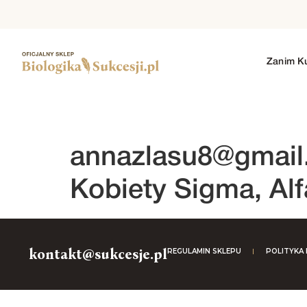
Zanim K
1. SEZON
2. SEZON
3. SEZON
4. SEZO
annazlasu8@gmai
Kobiety Sigma, Alf
kontakt@sukcesje.pl
REGULAMIN SKLEPU
POLITYKA