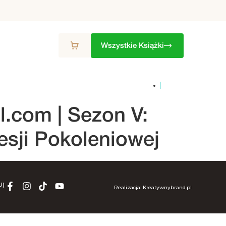
Wszystkie Książki
ZON
9. SEZON
10. SEZON
ZESTAWY
l.com
| Sezon V:
esji Pokoleniowej
U)
Realizacja: Kreatywnybrand.pl