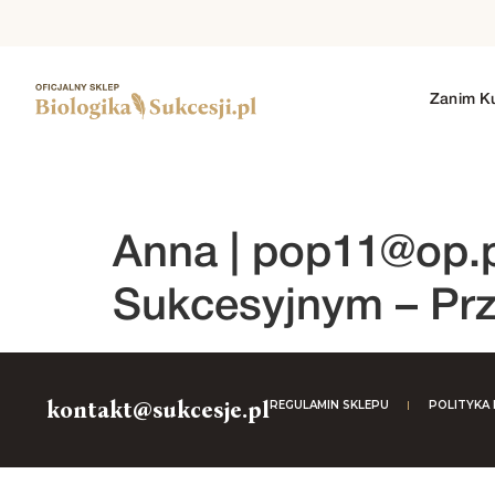
Zanim K
1. SEZON
2. SEZON
3. SEZON
4. SEZO
Anna |
pop11@op.p
Sukcesyjnym – Prz
kontakt@sukcesje.pl
REGULAMIN SKLEPU
POLITYKA