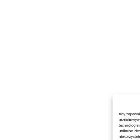
Aby zapewnić
przechowywan
technologie 
unikalne ide
niekorzystni