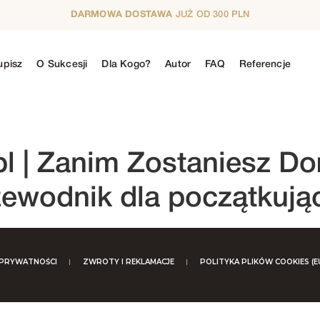
DARMOWA DOSTAWA
JUŻ OD 300 PLN
upisz
O Sukcesji
Dla Kogo?
Autor
FAQ
Referencje
N
5. SEZON
6. SEZON
7. SEZON
8. SE
l
| Zanim Zostaniesz Do
ewodnik dla początkują
 PRYWATNOŚCI
ZWROTY I REKLAMACJE
POLITYKA PLIKÓW COOKIES (E