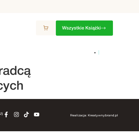
Wszystkie Książki
ZON
9. SEZON
10. SEZON
ZESTAWY
radcą
cych
U)
Realizacja: Kreatywnybrand.pl