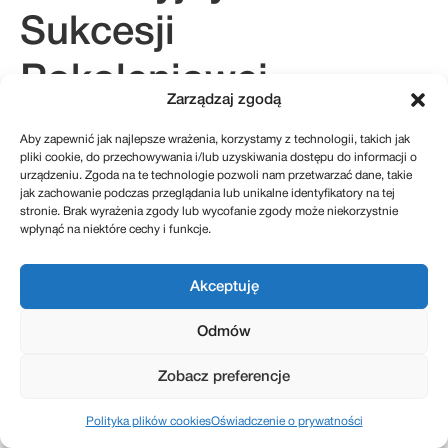
Sukcesji
Pokoleniowej
Zarządzaj zgodą
Aby zapewnić jak najlepsze wrażenia, korzystamy z technologii, takich jak
pliki cookie, do przechowywania i/lub uzyskiwania dostępu do informacji o
kontakt@sukcesje.pl
urządzeniu. Zgoda na te technologie pozwoli nam przetwarzać dane, takie
REGULAMIN SKLEPU
jak zachowanie podczas przeglądania lub unikalne identyfikatory na tej
POLITYKA PRYWATNOŚCI
stronie. Brak wyrażenia zgody lub wycofanie zgody może niekorzystnie
ZWROTY I REKLAMACJE
POLITYKA PLIKÓW COOKIES (EU)
wpłynąć na niektóre cechy i funkcje.
Akceptuję
Realizacja: Kreatywnybrand.pl
Odmów
Zobacz preferencje
Polityka plików cookies
Oświadczenie o prywatności