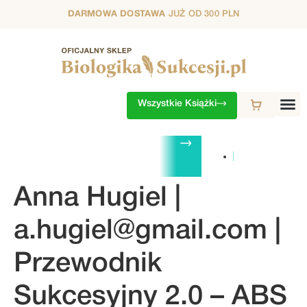
DARMOWA DOSTAWA
JUŻ OD 300 PLN
Wszystkie Książki
ZESTAWY
1. SEZON
2. SEZON
3. SEZON
4. SEZON
5. S
Anna Hugiel |
a.hugiel@gmail.com
|
Przewodnik
Sukcesyjny 2.0 – ABS