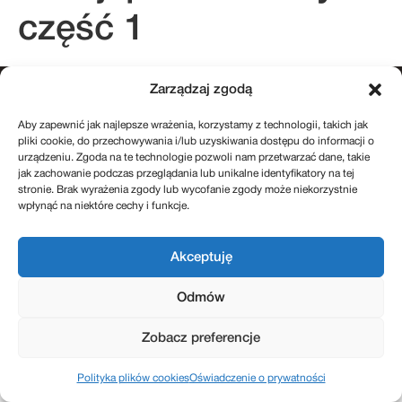
część 1
Zarządzaj zgodą
kontakt@sukcesje.pl
Aby zapewnić jak najlepsze wrażenia, korzystamy z technologii, takich jak
REGULAMIN SKLEPU
POLITYKA PRYWATNOŚCI
pliki cookie, do przechowywania i/lub uzyskiwania dostępu do informacji o
ZWROTY I REKLAMACJE
urządzeniu. Zgoda na te technologie pozwoli nam przetwarzać dane, takie
POLITYKA PLIKÓW COOKIES (EU)
jak zachowanie podczas przeglądania lub unikalne identyfikatory na tej
stronie. Brak wyrażenia zgody lub wycofanie zgody może niekorzystnie
wpłynąć na niektóre cechy i funkcje.
Realizacja: Kreatywnybrand.pl
Akceptuję
Odmów
Zobacz preferencje
Polityka plików cookies
Oświadczenie o prywatności