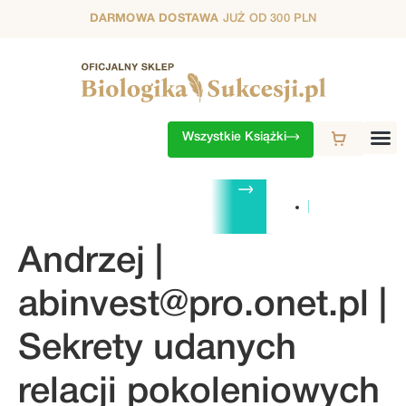
DARMOWA DOSTAWA
JUŻ OD 300 PLN
Wszystkie Książki
ZESTAWY
1. SEZON
2. SEZON
3. SEZON
4. SEZON
5. S
Andrzej |
abinvest@pro.onet.pl
|
Sekrety udanych
relacji pokoleniowych