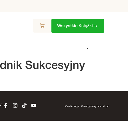
Wszystkie Książki
ZON
9. SEZON
10. SEZON
ZESTAWY
dnik Sukcesyjny
U)
Realizacja: Kreatywnybrand.pl