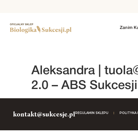
Zanim K
1. SEZON
2. SEZON
3. SEZON
4. SEZO
Aleksandra |
tuola
2.0 – ABS Sukcesj
kontakt@sukcesje.pl
REGULAMIN SKLEPU
POLITYKA