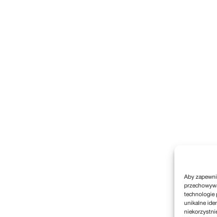
Aby zapewnić
przechowywan
technologie 
unikalne ide
niekorzystni