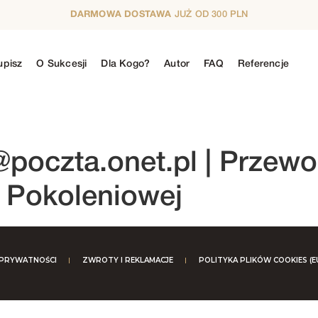
DARMOWA DOSTAWA
JUŻ OD 300 PLN
upisz
O Sukcesji
Dla Kogo?
Autor
FAQ
Referencje
N
5. SEZON
6. SEZON
7. SEZON
8. SE
@poczta.onet.pl
| Przewo
i Pokoleniowej
 PRYWATNOŚCI
ZWROTY I REKLAMACJE
POLITYKA PLIKÓW COOKIES (E