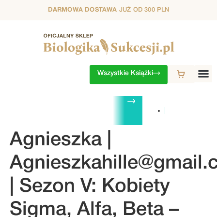
DARMOWA DOSTAWA
JUŻ OD 300 PLN
Wszystkie Książki
ZESTAWY
1. SEZON
2. SEZON
3. SEZON
4. SEZON
5. S
Agnieszka |
Agnieszkahille@gmail
| Sezon V: Kobiety
Sigma, Alfa, Beta –